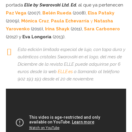
portada
Elle by Swarovski Ltd. Ed.
al que ya pertenecen
Paz Vega
(2007),
Belén Rueda
(2008),
Elsa Pataky
(2009),
Mónica Cruz
,
Paula Echevarría
y
Natasha
Yarovenko
(2010),
Irina Shayk
(2011),
Sara Carbonero
(2012) y
Eva Longoria
(2013).
Esta edición limitada especial de lujo, con tapa dura y
auténticos cristales Swarovski en el logo, del mes de
Diciembre de la revista ELLE puede adquirirse por 6
euros desde la web
ELLE.es
o llamando al teléfono
902 193 193 desde el 20 de noviembre.