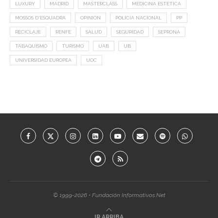
LUXURY
MADRID
MASTERCLASS
MEDICINA ESTÉTICA
MOSSOS D'ESQUADRA
OPINIÓN
POLICÍA NACIONAL
PP
RECICLAJE
RENFE
SALUD
SEGURIDAD
SEPRONA
TABAQUISMO
TURISMO
UAB
UB
UNIVERSIDAD EUROPEA
UOC
© 1999-2026 • Fundación Informativos.Net
IR ARRIBA