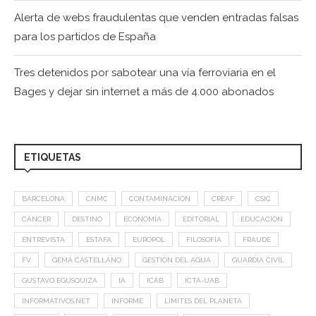
Alerta de webs fraudulentas que venden entradas falsas
para los partidos de España
Tres detenidos por sabotear una vía ferroviaria en el
Bages y dejar sin internet a más de 4.000 abonados
ETIQUETAS
BARCELONA
CNMC
CONTAMINACIÓN
CREAF
CSIC
CÁNCER
DESTINO
ECONOMÍA
EDITORIAL
EDUCACIÓN
ENTREVISTA
ESTAFA
EUROPOL
FILOSOFÍA
FRAUDE
FV
GEMA CASTELLANO
GESTION DEL AGUA
GUARDIA CIVIL
GUSTAVO EGUSQUIZA
IA
ICAB
ICTA-UAB
INFORMATIVOS.NET
INFORME
LIMITES DEL PLANETA