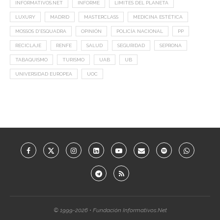
INFORMATIVOS.NET
INFORME
LIMITES DEL PLANETA
LUXURY
MADRID
MASTERCLASS
MEDICINA ESTÉTICA
MOSSOS D'ESQUADRA
OPINIÓN
POLICÍA NACIONAL
PP
RECICLAJE
RENFE
SALUD
SEGURIDAD
SEPRONA
TABAQUISMO
TURISMO
UAB
UB
UNIVERSIDAD EUROPEA
UOC
© 1999-2026 • Fundación Informativos.Net