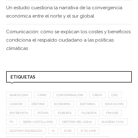
Un estudio cuestiona la narrativa de la convergencia
económica entre el norte y el sur global
Comunicación: cómo se explican los costes y beneficios
condiciona el respaldo ciudadano a las políticas
climáticas
ETIQUETAS
BARCELONA
CNMC
CONTAMINACIÓN
CREAF
CSIC
CÁNCER
DESTINO
ECONOMÍA
EDITORIAL
EDUCACIÓN
ENTREVISTA
ESTAFA
EUROPOL
FILOSOFÍA
FRAUDE
FV
GEMA CASTELLANO
GESTION DEL AGUA
GUARDIA CIVIL
GUSTAVO EGUSQUIZA
IA
ICAB
ICTA-UAB