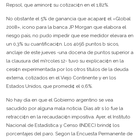
Repsol, que aminor¢ su cotizaci¢n en el 1,82%.
No obstante el 5% de ganancia que acapar¢ el «Global
2008», icono para la banca JP Morgan que elabora el
riesgo pa¡s, no pudo impedir que ese medidor elevara en
un 0,3% su cuantificaci¢n. Los 4056 puntos b sicos,
anclaje de este jueves -una docena de puntos superior a
la clausura del mi’rcoles 12- tuvo su explicaci¢n en la
cesi¢n experimentada por los otros t¡tulos de la deuda
externa, cotizados en el Viejo Continente y en los
Estados Unidos, que promedi¢ el 0,6%.
No hay d¡a en que el Gobierno argentino se vea
sacudido por alguna mala noticia. D¡as atr s lo fue la
retracci¢n en la recaudaci¢n impositiva. Ayer, el Instituto
Nacional de Estad¡stica y Censo (INDEC) brind¢ los
porcentajes del paro. Segon la Encuesta Permanente de