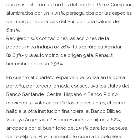
que más brillaron fueron los del holding Pérez Companc,
alumbrados por un 9,09%, perseguidos por las especies
de Transportadora Gas del Sur, con una caloría del
6,19%.
Redujeron sus cotizaciones las acciones de la
petroquímica Indupa û4,26%- la siderúrgica Acindar
û2,63%- y la automotriz, de origen gala, Renault,
herrumbrada en un 2,56%.
En cuanto al cuarteto español que cotiza en la bolsa
porteña, por tercera jornada consecutiva los títulos del
Banco Santander Central Hispano / Banco R¡o no
movieron su valoraci¢n. De las tres restantes, el cierre
hall¢ a la otra instituci¢n financiera, el Banco Bilbao
Vizcaya Argentaria / Banco Franc’s sonri¢ un 4,62%,
arropada por el buen tono del 1,59% para los papeles
de Telef¢nica. El enfriamiento le cupo a la petrolera