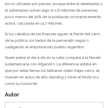
los no oficiales son peores, porque entre el desempleo y
el subempleo suman algo m s 6 millones de personas,
poco menos del 40% de la poblaci¢n econ¢micamente
activa, calculada en 14,7 millones.
Si los caballos de las finanzas siguen al frente del carro
de la pol¡tica, los hados de la perversi¢n seguir n
castigando al empobrecido pueblo argentino.
Quien pelea el d¡a a d¡a en la calle compara a la Naci¢n
sudamericana con Afganist n. La diferencia estriba en
que por estas tierras los talibanes visten trajes caros, se
mueven en autos de alto standing y miran al Norte rico
como su horizonte.
Autor