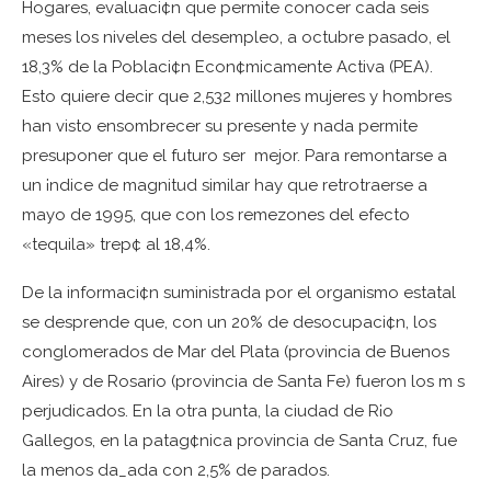
Hogares, evaluaci¢n que permite conocer cada seis
meses los niveles del desempleo, a octubre pasado, el
18,3% de la Poblaci¢n Econ¢micamente Activa (PEA).
Esto quiere decir que 2,532 millones mujeres y hombres
han visto ensombrecer su presente y nada permite
presuponer que el futuro ser mejor. Para remontarse a
un ¡ndice de magnitud similar hay que retrotraerse a
mayo de 1995, que con los remezones del efecto
«tequila» trep¢ al 18,4%.
De la informaci¢n suministrada por el organismo estatal
se desprende que, con un 20% de desocupaci¢n, los
conglomerados de Mar del Plata (provincia de Buenos
Aires) y de Rosario (provincia de Santa Fe) fueron los m s
perjudicados. En la otra punta, la ciudad de R¡o
Gallegos, en la patag¢nica provincia de Santa Cruz, fue
la menos da_ada con 2,5% de parados.