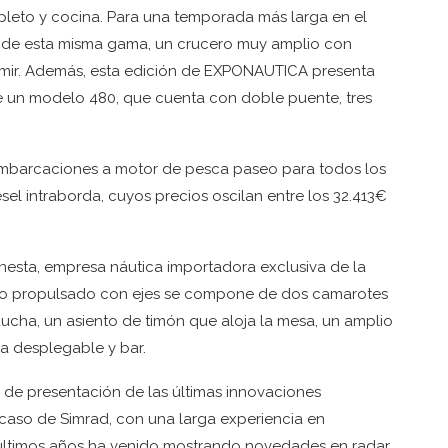
leto y cocina. Para una temporada más larga en el
 de esta misma gama, un crucero muy amplio con
mir. Además, esta edición de EXPONAUTICA presenta
 de un modelo 480, que cuenta con doble puente, tres
mbarcaciones a motor de pesca paseo para todos los
sel intraborda, cuyos precios oscilan entre los 32.413€
nesta, empresa náutica importadora exclusiva de la
cero propulsado con ejes se compone de dos camarotes
ha, un asiento de timón que aloja la mesa, un amplio
sa desplegable y bar.
de presentación de las últimas innovaciones
l caso de Simrad, con una larga experiencia en
 últimos años ha venido mostrando novedades en radar.