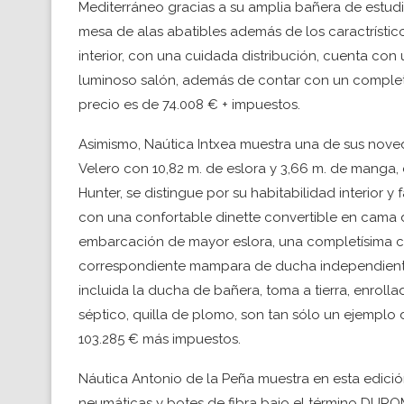
Mediterráneo gracias a su amplia bañera de estu
mesa de alas abatibles además de los caractrístic
interior, con una cuidada distribución, cuenta con 
luminoso salón, además de contar con un complet
precio es de 74.008 € + impuestos.
Asimismo, Naútica Intxea muestra una de sus nove
Velero con 10,82 m. de eslora y 3,66 m. de manga, 
Hunter, se distingue por su habitabilidad interior 
con una confortable dinette convertible en cama 
embarcación de mayor eslora, una completísima c
correspondiente mampara de ducha independiente, 
incluida la ducha de bañera, toma a tierra, enrol
séptico, quilla de plomo, son tan sólo un ejemplo
103.285 € más impuestos.
Náutica Antonio de la Peña muestra en esta edi
neumáticas y botes de fibra bajo el término DUR