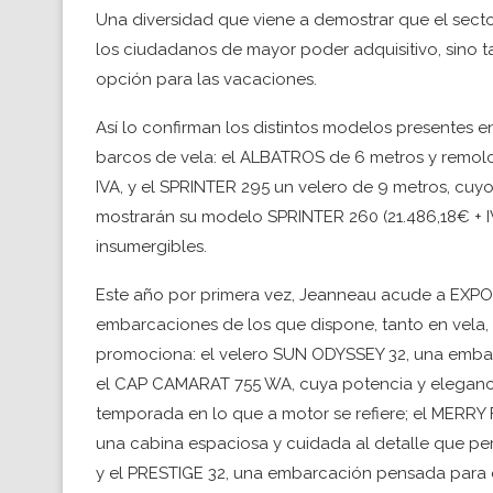
Una diversidad que viene a demostrar que el secto
los ciudadanos de mayor poder adquisitivo, sino t
opción para las vacaciones.
Así lo confirman los distintos modelos presentes 
barcos de vela: el ALBATROS de 6 metros y remolca
IVA, y el SPRINTER 295 un velero de 9 metros, cuyo 
mostrarán su modelo SPRINTER 260 (21.486,18€ + 
insumergibles.
Este año por primera vez, Jeanneau acude a EXP
embarcaciones de los que dispone, tanto en vela
promociona: el velero SUN ODYSSEY 32, una emba
el CAP CAMARAT 755 WA, cuya potencia y elegancia
temporada en lo que a motor se refiere; el MERRY
una cabina espaciosa y cuidada al detalle que perm
y el PRESTIGE 32, una embarcación pensada para e