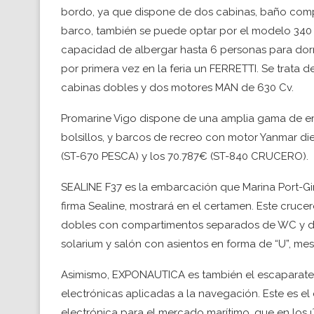
bordo, ya que dispone de dos cabinas, baño comp
barco, también se puede optar por el modelo 340
capacidad de albergar hasta 6 personas para dor
por primera vez en la feria un FERRETTI. Se trata
cabinas dobles y dos motores MAN de 630 Cv.
Promarine Vigo dispone de una amplia gama de e
bolsillos, y barcos de recreo con motor Yanmar die
(ST-670 PESCA) y los 70.787€ (ST-840 CRUCERO).
SEALINE F37 es la embarcación que Marina Port-Gi
firma Sealine, mostrará en el certamen. Este cru
dobles con compartimentos separados de WC y duc
solarium y salón con asientos en forma de “U”, me
Asimismo, EXPONAUTICA es también el escaparate 
electrónicas aplicadas a la navegación. Este es e
electrónica para el mercado marítimo, que en los