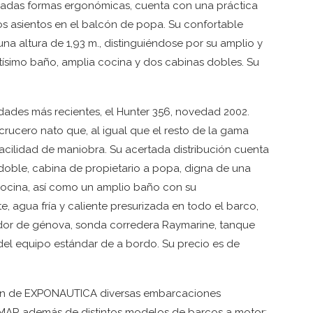
diadas formas ergonómicas, cuenta con una práctica
os asientos en el balcón de popa. Su confortable
una altura de 1,93 m., distinguiéndose por su amplio y
ísimo baño, amplia cocina y dos cabinas dobles. Su
dades más recientes, el Hunter 356, novedad 2002.
crucero nato que, al igual que el resto de la gama
y facilidad de maniobra. Su acertada distribución cuenta
doble, cabina de propietario a popa, digna de una
ocina, así como un amplio baño con su
agua fría y caliente presurizada en todo el barco,
lador de génova, sonda corredera Raymarine, tanque
 del equipo estándar de a bordo. Su precio es de
ción de EXPONAUTICA diversas embarcaciones
OMAR además de distintos modelos de barcos a motor: