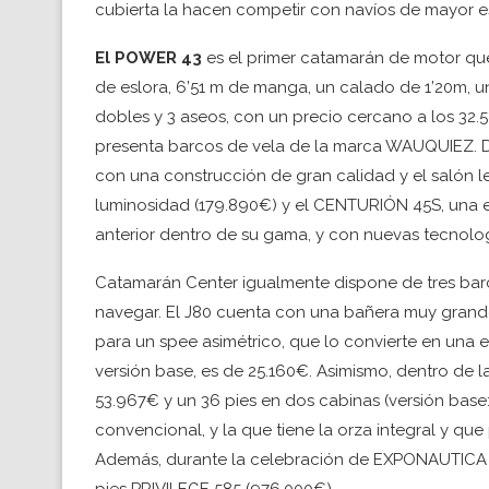
cubierta la hacen competir con navíos de mayor e
El POWER 43
es el primer catamarán de motor qu
de eslora, 6’51 m de manga, un calado de 1’20m, u
dobles y 3 aseos, con un precio cercano a los 32.
presenta barcos de vela de la marca WAUQUIEZ. D
con una construcción de gran calidad y el salón l
luminosidad (179.890€) y el CENTURIÓN 45S, una
anterior dentro de su gama, y con nuevas tecnolog
Catamarán Center igualmente dispone de tres barc
navegar. El J80 cuenta con una bañera muy grande,
para un spee asimétrico, que lo convierte en una
versión base, es de 25.160€. Asimismo, dentro de l
53.967€ y un 36 pies en dos cabinas (versión base:
convencional, y la que tiene la orza integral y que 
Además, durante la celebración de EXPONAUTICA 