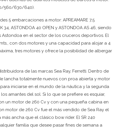
30/560/630/640).
edades 5 embarcaciones a motor: APREAMARE 7,5
 34, ASTONDOA 40 OPEN y ASTONDOA AS 46, siendo
s Astondoa en el sector de los cruceros deportivos. El
mts., con dos motores y una capacidad para alojar a 4
máxima, tres motores y ofrece la posibilidad de albergar
stribuidora de las marcas Sea Ray, Ferretti. Dentro de
de lancha totalmente nuevos con proa abierta y motor
 para iniciarse en el mundo de la náutica y la segunda
s amantes del sol. Si lo que se prefiere es esquiar,
on un motor de 260 Cv y con una pequeña cabina en
on motor de 260 Cv fue el más vendido de Sea Ray el
 más ancha que el clásico bow rider. El SR 240
quier familia que desee pasar fines de semana a