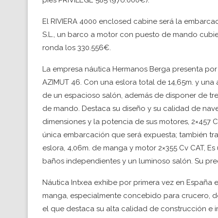
pies PRIVILEGE 585 (976.000€).
El RIVIERA 4000 enclosed cabine será la embarcaci
S.L., un barco a motor con puesto de mando cubier
ronda los 330.556€.
La empresa náutica Hermanos Berga presenta por 
AZIMUT 46. Con una eslora total de 14,65m. y una
de un espacioso salón, además de disponer de tr
de mando. Destaca su diseño y su calidad de nave
dimensiones y la potencia de sus motores, 2×457 C
única embarcación que será expuesta; también tr
eslora, 4,06m. de manga y motor 2×355 Cv CAT, E
baños independientes y un luminoso salón. Su pre
Náutica Intxea exhibe por primera vez en España el
manga, especialmente concebido para crucero, de
el que destaca su alta calidad de construcción e