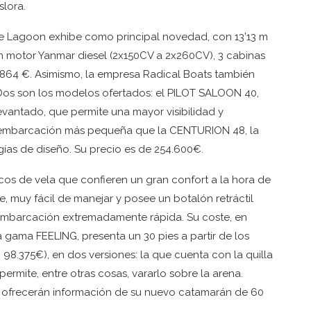
slora.
e Lagoon exhibe como principal novedad, con 13’13 m
n motor Yanmar diesel (2x150CV a 2x260CV), 3 cabinas
5864 €. Asimismo, la empresa Radical Boats también
os son los modelos ofertados: el PILOT SALOON 40,
evantado, que permite una mayor visibilidad y
 embarcación más pequeña que la CENTURION 48, la
ías de diseño. Su precio es de 254.600€.
os de vela que confieren un gran confort a la hora de
 muy fácil de manejar y posee un botalón retráctil
 embarcación extremadamente rápida. Su coste, en
a gama FEELING, presenta un 30 pies a partir de los
 98.375€), en dos versiones: la que cuenta con la quilla
permite, entre otras cosas, vararlo sobre la arena.
ofrecerán información de su nuevo catamarán de 60