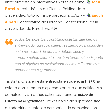
anteriormente en Informativos.Net tales como
Joan
Botella
-catedrático de Ciencia Política de la
Universidad Autónoma de barcelona (UAB)- y
Enoch
Albertí
-catedrático de Derecho Constitucional en la
Universidad de Barcelona (UB)-.
Todos los expertos constitucionalistas que hemos
entrevistado, aún con diferentes ideologías, coinciden
en la necesidad de abrir un debate serio y
comprometido sobre la cuestión territorial en España,
con el objetivo de evolucionar hacia un Estado más
democrático e igualitario.
Insiste la jurista en esta entrevista en que el
art. 155
ha
estado correctamente aplicado ante lo que califica, sin
complejos y sin paños calientes, como el
golpe de
Estado de Puigdemont
. Freixes habla de supremacismo,
de adoctrinamiento, de campañas de comunicación