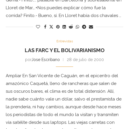
Gema.- Finito….. pasable en Barcelona y sobresaliente en
Lloret de Mar….+Nos puedes explicar cómo fue la
corrida? Finito.- Bueno, sí. En Lloret había dos chavales …
Entrevistas
LAS FARC Y EL BOLIVARIANISMO
por
Jose Escribano
28 de julio de 2000
Ampliar En San Vicente de Caguán, en el epicentro del
amazónico Caquetá, lleno de rancheras que salen de
sus oscuros bares, el clima es de total distensión. Allí,
nadie sabe cuánto vale un dólar, salvo el prestamista de
la prendería, ni hay cambios, aunque desde hace meses
los periodistas de todo el mundo la visitan y transmiten
vía satélite desde sus laptops. Las viejas carretas con