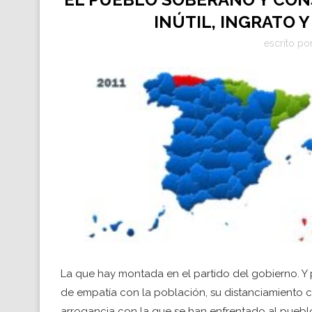
INÚTIL, INGRATO Y
escrito po
La que hay montada en el partido del gobierno. Y 
de empatía con la población, su distanciamiento co
arrogancia con la que se han enfrentado al pueblo