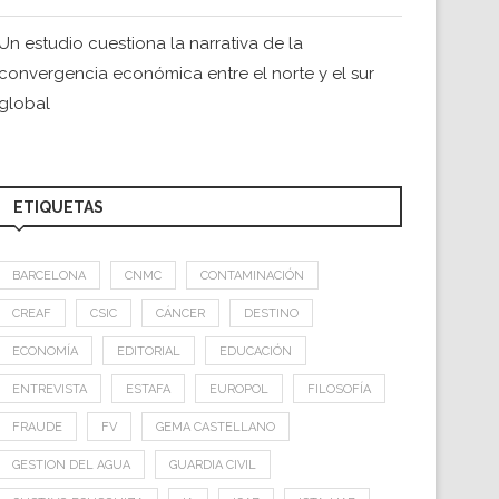
Un estudio cuestiona la narrativa de la
convergencia económica entre el norte y el sur
global
ETIQUETAS
BARCELONA
CNMC
CONTAMINACIÓN
CREAF
CSIC
CÁNCER
DESTINO
ECONOMÍA
EDITORIAL
EDUCACIÓN
ENTREVISTA
ESTAFA
EUROPOL
FILOSOFÍA
FRAUDE
FV
GEMA CASTELLANO
GESTION DEL AGUA
GUARDIA CIVIL