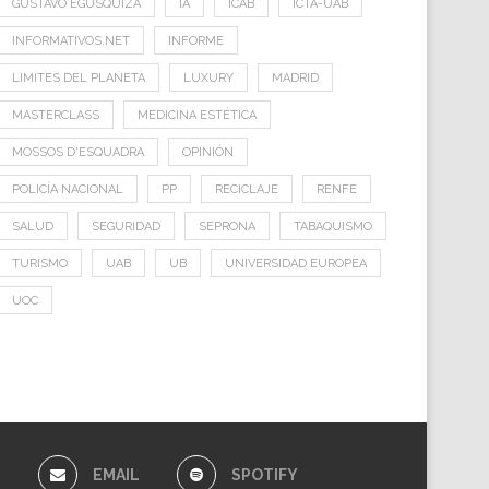
GUSTAVO EGUSQUIZA
IA
ICAB
ICTA-UAB
INFORMATIVOS.NET
INFORME
LIMITES DEL PLANETA
LUXURY
MADRID
MASTERCLASS
MEDICINA ESTÉTICA
MOSSOS D'ESQUADRA
OPINIÓN
POLICÍA NACIONAL
PP
RECICLAJE
RENFE
SALUD
SEGURIDAD
SEPRONA
TABAQUISMO
TURISMO
UAB
UB
UNIVERSIDAD EUROPEA
UOC
E
EMAIL
SPOTIFY