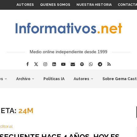
AUTORES
QUIENES SOMOS
NUESTRA HISTORIA
CONTACT
Medio online independiente desde 1999
es
Archivo
Políticas IA
Autores
Sobre Gema Cast
UETA:
24M
ditorial
SECUENTE HACE 4 AÑOS, HOY ES