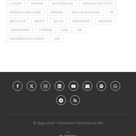
LUXURY
MADRID
MASTERCLASS
MEDICINA ESTÉTICA
MOSSOS D'ESQUADRA
OPINIÓN
POLICÍA NACIONAL
PP
RECICLAJE
RENFE
SALUD
SEGURIDAD
SEPRONA
TABAQUISMO
TURISMO
UAB
UB
UNIVERSIDAD EUROPEA
UOC
© 1999-2026 • Fundación Informativos.Net