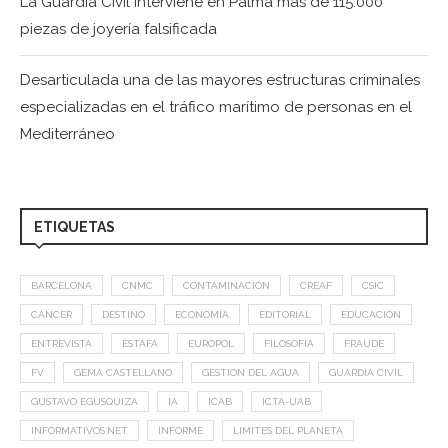
La Guardia Civil interviene en Palma más de 115.000
piezas de joyería falsificada
Desarticulada una de las mayores estructuras criminales
especializadas en el tráfico marítimo de personas en el
Mediterráneo
ETIQUETAS
BARCELONA
CNMC
CONTAMINACIÓN
CREAF
CSIC
CÁNCER
DESTINO
ECONOMÍA
EDITORIAL
EDUCACIÓN
ENTREVISTA
ESTAFA
EUROPOL
FILOSOFÍA
FRAUDE
FV
GEMA CASTELLANO
GESTION DEL AGUA
GUARDIA CIVIL
GUSTAVO EGUSQUIZA
IA
ICAB
ICTA-UAB
INFORMATIVOS.NET
INFORME
LIMITES DEL PLANETA