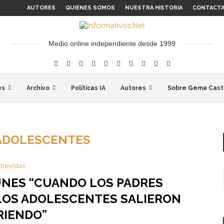
AUTORES
QUIENES SOMOS
NUESTRA HISTORIA
CONTACT
Medio online independiente desde 1999
es
Archivo
Políticas IA
Autores
Sobre Gema Cast
ADOLESCENTES
trevistas
UNES “CUANDO LOS PADRES
LOS ADOLESCENTES SALIERON
RIENDO”