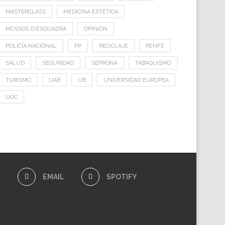
MASTERCLASS
MEDICINA ESTÉTICA
MOSSOS D'ESQUADRA
OPINIÓN
POLICÍA NACIONAL
PP
RECICLAJE
RENFE
SALUD
SEGURIDAD
SEPRONA
TABAQUISMO
TURISMO
UAB
UB
UNIVERSIDAD EUROPEA
UOC
E
EMAIL
SPOTIFY