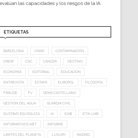
evalúan las capacidades y los riesgos de la IA
ETIQUETAS
BARCELONA
CNMC
CONTAMINACIÓN
CREAF
CSIC
CÁNCER
DESTINO
ECONOMÍA
EDITORIAL
EDUCACIÓN
ENTREVISTA
ESTAFA
EUROPOL
FILOSOFÍA
FRAUDE
FV
GEMA CASTELLANO
GESTION DEL AGUA
GUARDIA CIVIL
GUSTAVO EGUSQUIZA
IA
ICAB
ICTA-UAB
INFORMATIVOS.NET
INFORME
LIMITES DEL PLANETA
LUXURY
MADRID