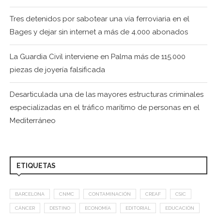
Tres detenidos por sabotear una vía ferroviaria en el
Bages y dejar sin internet a más de 4.000 abonados
La Guardia Civil interviene en Palma más de 115.000
piezas de joyería falsificada
Desarticulada una de las mayores estructuras criminales
especializadas en el tráfico marítimo de personas en el
Mediterráneo
ETIQUETAS
BARCELONA
CNMC
CONTAMINACIÓN
CREAF
CSIC
CÁNCER
DESTINO
ECONOMÍA
EDITORIAL
EDUCACIÓN