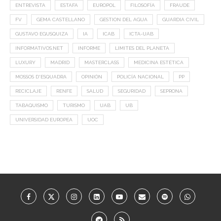
ENTREVISTA
ESTAFA
EUROPOL
FILOSOFÍA
FRAUDE
FV
GEMA CASTELLANO
GESTION DEL AGUA
GUARDIA CIVIL
GUSTAVO EGUSQUIZA
IA
ICAB
ICTA-UAB
INFORMATIVOS.NET
INFORME
LIMITES DEL PLANETA
LUXURY
MADRID
MASTERCLASS
MEDICINA ESTÉTICA
MOSSOS D'ESQUADRA
OPINIÓN
POLICÍA NACIONAL
PP
RECICLAJE
RENFE
SALUD
SEGURIDAD
SEPRONA
TABAQUISMO
TURISMO
UAB
UB
UNIVERSIDAD EUROPEA
UOC