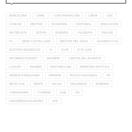
BARCELONA
CNMC
CONTAMINACIÓN
CREAF
CSIC
CÁNCER
DESTINO
ECONOMÍA
EDITORIAL
EDUCACIÓN
ENTREVISTA
ESTAFA
EUROPOL
FILOSOFÍA
FRAUDE
FV
GEMA CASTELLANO
GESTION DEL AGUA
GUARDIA CIVIL
GUSTAVO EGUSQUIZA
IA
ICAB
ICTA-UAB
INFORMATIVOS.NET
INFORME
LIMITES DEL PLANETA
LUXURY
MADRID
MASTERCLASS
MEDICINA ESTÉTICA
MOSSOS D'ESQUADRA
OPINIÓN
POLICÍA NACIONAL
PP
RECICLAJE
RENFE
SALUD
SEGURIDAD
SEPRONA
TABAQUISMO
TURISMO
UAB
UB
UNIVERSIDAD EUROPEA
UOC