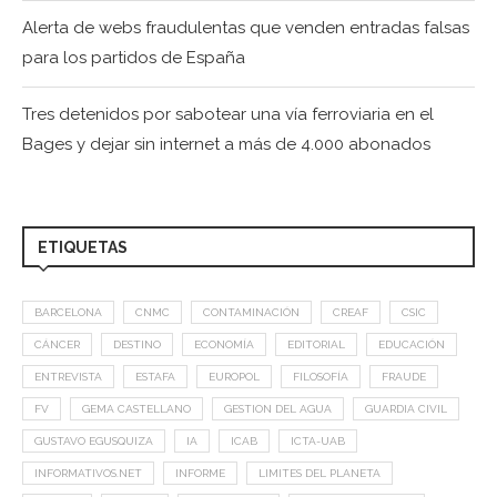
Alerta de webs fraudulentas que venden entradas falsas
para los partidos de España
Tres detenidos por sabotear una vía ferroviaria en el
Bages y dejar sin internet a más de 4.000 abonados
ETIQUETAS
BARCELONA
CNMC
CONTAMINACIÓN
CREAF
CSIC
CÁNCER
DESTINO
ECONOMÍA
EDITORIAL
EDUCACIÓN
ENTREVISTA
ESTAFA
EUROPOL
FILOSOFÍA
FRAUDE
FV
GEMA CASTELLANO
GESTION DEL AGUA
GUARDIA CIVIL
GUSTAVO EGUSQUIZA
IA
ICAB
ICTA-UAB
INFORMATIVOS.NET
INFORME
LIMITES DEL PLANETA