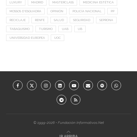
LUXURY
MADRID
MASTERCLASS
MEDICINA ESTÉTICA
MOSSOS D'ESQUADRA
OPINIÓN
POLICÍA NACIONAL
PP
RECICLAJE
RENFE
SALUD
SEGURIDAD
SEPRONA
TABAQUISMO
TURISMO
UAB
UB
UNIVERSIDAD EUROPEA
UOC
© 1999-2026 • Fundación Informativos.Net
IR ARRIBA