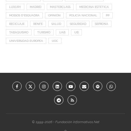
LUXURY
MADRID
MASTERCLASS
MEDICINA ESTÉTICA
MOSSOS D'ESQUADRA
OPINIÓN
POLICÍA NACIONAL
PP
RECICLAJE
RENFE
SALUD
SEGURIDAD
SEPRONA
TABAQUISMO
TURISMO
UAB
UB
UNIVERSIDAD EUROPEA
UOC
© 1999-2026 • Fundación Informativos.Net