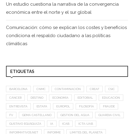
Un estudio cuestiona la narrativa de la convergencia
económica entre el norte y el sur global
Comunicación: cómo se explican los costes y beneficios
condiciona el respaldo ciudadano a las políticas
climáticas
ETIQUETAS
BARCELONA
CNMC
CONTAMINACIÓN
CREAF
CSIC
CÁNCER
DESTINO
ECONOMÍA
EDITORIAL
EDUCACIÓN
ENTREVISTA
ESTAFA
EUROPOL
FILOSOFÍA
FRAUDE
FV
GEMA CASTELLANO
GESTION DEL AGUA
GUARDIA CIVIL
GUSTAVO EGUSQUIZA
IA
ICAB
ICTA-UAB
INFORMATIVOS.NET
INFORME
LIMITES DEL PLANETA