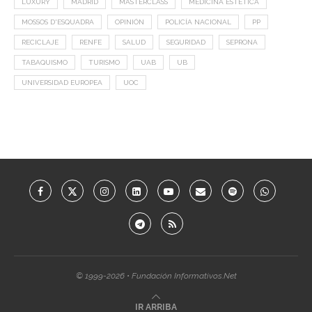
LUXURY
MADRID
MASTERCLASS
MEDICINA ESTÉTICA
MOSSOS D'ESQUADRA
OPINIÓN
POLICÍA NACIONAL
PP
RECICLAJE
RENFE
SALUD
SEGURIDAD
SEPRONA
TABAQUISMO
TURISMO
UAB
UB
UNIVERSIDAD EUROPEA
UOC
© 1999-2026 • Fundación Informativos.Net
IR ARRIBA