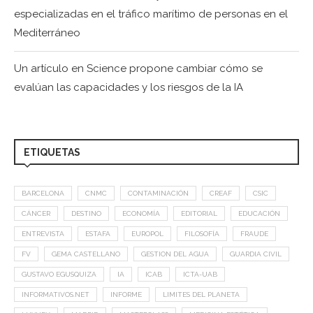
especializadas en el tráfico marítimo de personas en el
Mediterráneo
Un artículo en Science propone cambiar cómo se
evalúan las capacidades y los riesgos de la IA
ETIQUETAS
BARCELONA
CNMC
CONTAMINACIÓN
CREAF
CSIC
CÁNCER
DESTINO
ECONOMÍA
EDITORIAL
EDUCACIÓN
ENTREVISTA
ESTAFA
EUROPOL
FILOSOFÍA
FRAUDE
FV
GEMA CASTELLANO
GESTION DEL AGUA
GUARDIA CIVIL
GUSTAVO EGUSQUIZA
IA
ICAB
ICTA-UAB
INFORMATIVOS.NET
INFORME
LIMITES DEL PLANETA