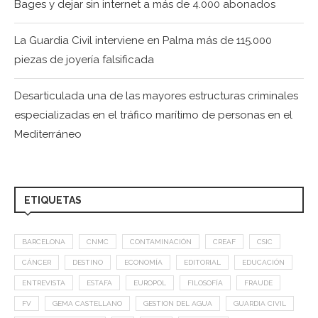
Bages y dejar sin internet a más de 4.000 abonados
La Guardia Civil interviene en Palma más de 115.000
piezas de joyería falsificada
Desarticulada una de las mayores estructuras criminales
especializadas en el tráfico marítimo de personas en el
Mediterráneo
ETIQUETAS
BARCELONA
CNMC
CONTAMINACIÓN
CREAF
CSIC
CÁNCER
DESTINO
ECONOMÍA
EDITORIAL
EDUCACIÓN
ENTREVISTA
ESTAFA
EUROPOL
FILOSOFÍA
FRAUDE
FV
GEMA CASTELLANO
GESTION DEL AGUA
GUARDIA CIVIL