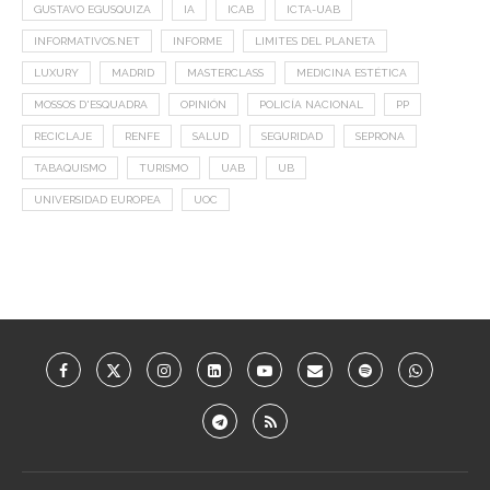
GUSTAVO EGUSQUIZA
IA
ICAB
ICTA-UAB
INFORMATIVOS.NET
INFORME
LIMITES DEL PLANETA
LUXURY
MADRID
MASTERCLASS
MEDICINA ESTÉTICA
MOSSOS D'ESQUADRA
OPINIÓN
POLICÍA NACIONAL
PP
RECICLAJE
RENFE
SALUD
SEGURIDAD
SEPRONA
TABAQUISMO
TURISMO
UAB
UB
UNIVERSIDAD EUROPEA
UOC