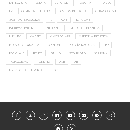
ENTREVISTA
ESTAFA
EUROPOL
FILOSOFÍA
FRAUDE
FV
GEMA CASTELLANO
GESTION DEL AGUA
GUARDIA CIVIL
GUSTAVO EGUSQUIZA
IA
ICAB
ICTA-UAB
INFORMATIVOS.NET
INFORME
LIMITES DEL PLANETA
LUXURY
MADRID
MASTERCLASS
MEDICINA ESTÉTICA
MOSSOS D'ESQUADRA
OPINIÓN
POLICÍA NACIONAL
PP
RECICLAJE
RENFE
SALUD
SEGURIDAD
SEPRONA
TABAQUISMO
TURISMO
UAB
UB
UNIVERSIDAD EUROPEA
UOC