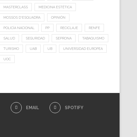
MASTERCLASS
MEDICINA ESTÉTICA
MOSSOS D'ESQUADRA
OPINIÓN
POLICÍA NACIONAL
PP
RECICLAJE
RENFE
SALUD
SEGURIDAD
SEPRONA
TABAQUISMO
TURISMO
UAB
UB
UNIVERSIDAD EUROPEA
UOC
E
EMAIL
SPOTIFY