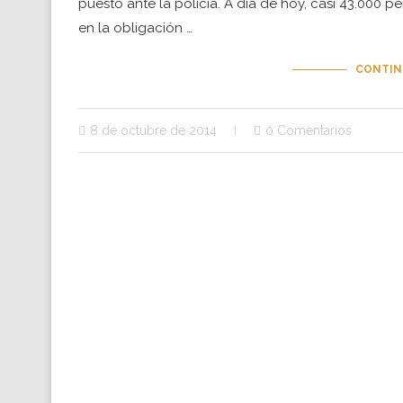
puesto ante la policía. A día de hoy, casi 43.000 p
en la obligación …
CONTIN
8 de octubre de 2014
0 Comentarios