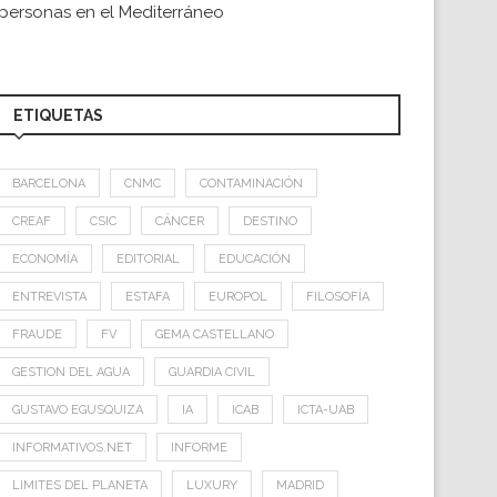
personas en el Mediterráneo
ETIQUETAS
BARCELONA
CNMC
CONTAMINACIÓN
CREAF
CSIC
CÁNCER
DESTINO
ECONOMÍA
EDITORIAL
EDUCACIÓN
ENTREVISTA
ESTAFA
EUROPOL
FILOSOFÍA
FRAUDE
FV
GEMA CASTELLANO
GESTION DEL AGUA
GUARDIA CIVIL
GUSTAVO EGUSQUIZA
IA
ICAB
ICTA-UAB
INFORMATIVOS.NET
INFORME
LIMITES DEL PLANETA
LUXURY
MADRID