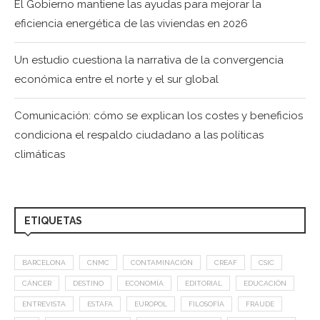
El Gobierno mantiene las ayudas para mejorar la
eficiencia energética de las viviendas en 2026
Un estudio cuestiona la narrativa de la convergencia
económica entre el norte y el sur global
Comunicación: cómo se explican los costes y beneficios
condiciona el respaldo ciudadano a las políticas
climáticas
ETIQUETAS
BARCELONA
CNMC
CONTAMINACIÓN
CREAF
CSIC
CÁNCER
DESTINO
ECONOMÍA
EDITORIAL
EDUCACIÓN
ENTREVISTA
ESTAFA
EUROPOL
FILOSOFÍA
FRAUDE