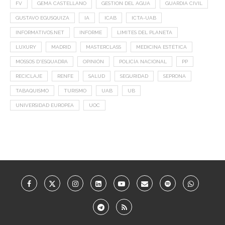
FV
GEMA CASTELLANO
GESTION DEL AGUA
GUARDIA CIVIL
GUSTAVO EGUSQUIZA
IA
ICAB
ICTA-UAB
INFORMATIVOS.NET
INFORME
LIMITES DEL PLANETA
LUXURY
MADRID
MASTERCLASS
MEDICINA ESTÉTICA
MOSSOS D'ESQUADRA
OPINIÓN
POLICÍA NACIONAL
PP
RECICLAJE
RENFE
SALUD
SEGURIDAD
SEPRONA
TABAQUISMO
TURISMO
UAB
UB
UNIVERSIDAD EUROPEA
UOC