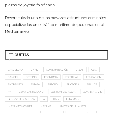
piezas de joyería falsificada
Desarticulada una de las mayores estructuras criminales
especializadas en el tráfico marítimo de personas en el
Mediterráneo
ETIQUETAS
BARCELONA
CNMC
CONTAMINACIÓN
CREAF
CSIC
CÁNCER
DESTINO
ECONOMÍA
EDITORIAL
EDUCACIÓN
ENTREVISTA
ESTAFA
EUROPOL
FILOSOFÍA
FRAUDE
FV
GEMA CASTELLANO
GESTION DEL AGUA
GUARDIA CIVIL
GUSTAVO EGUSQUIZA
IA
ICAB
ICTA-UAB
INFORMATIVOS.NET
INFORME
LIMITES DEL PLANETA