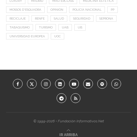
LUXURY
MADRID
MASTERCLASS
MEDICINA ESTÉTICA
MOSSOS D'ESQUADRA
OPINIÓN
POLICÍA NACIONAL
PP
RECICLAJE
RENFE
SALUD
SEGURIDAD
SEPRONA
TABAQUISMO
TURISMO
UAB
UB
UNIVERSIDAD EUROPEA
UOC
© 1999-2026 • Fundación Informativos.Net
IR ARRIBA