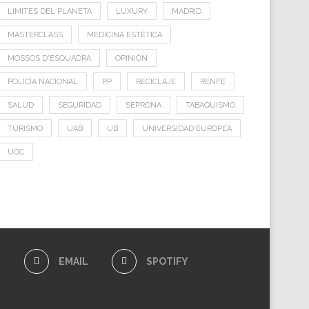
LIMITES DEL PLANETA
LUXURY
MADRID
MASTERCLASS
MEDICINA ESTÉTICA
MOSSOS D'ESQUADRA
OPINIÓN
POLICÍA NACIONAL
PP
RECICLAJE
RENFE
SALUD
SEGURIDAD
SEPRONA
TABAQUISMO
TURISMO
UAB
UB
UNIVERSIDAD EUROPEA
UOC
E
EMAIL
SPOTIFY