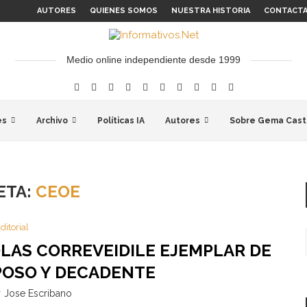
AUTORES
QUIENES SOMOS
NUESTRA HISTORIA
CONTACT
Medio online independiente desde 1999
es
Archivo
Políticas IA
Autores
Sobre Gema Cast
ETA:
CEOE
ditorial
OLAS CORREVEIDILE EJEMPLAR DE
POSO Y DECADENTE
r
Jose Escribano