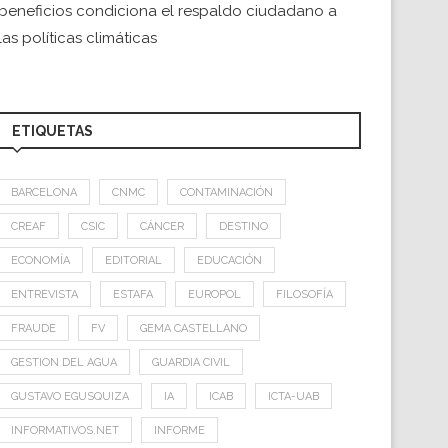
beneficios condiciona el respaldo ciudadano a
las políticas climáticas
ETIQUETAS
BARCELONA
CNMC
CONTAMINACIÓN
CREAF
CSIC
CÁNCER
DESTINO
ECONOMÍA
EDITORIAL
EDUCACIÓN
ENTREVISTA
ESTAFA
EUROPOL
FILOSOFÍA
FRAUDE
FV
GEMA CASTELLANO
GESTION DEL AGUA
GUARDIA CIVIL
GUSTAVO EGUSQUIZA
IA
ICAB
ICTA-UAB
INFORMATIVOS.NET
INFORME