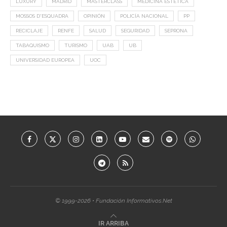
LUXURY
MADRID
MASTERCLASS
MEDICINA ESTÉTICA
MOSSOS D'ESQUADRA
OPINIÓN
POLICÍA NACIONAL
PP
RECICLAJE
RENFE
SALUD
SEGURIDAD
SEPRONA
TABAQUISMO
TURISMO
UAB
UB
UNIVERSIDAD EUROPEA
UOC
© 1999-2026 • Fundación Informativos.Net
IR ARRIBA