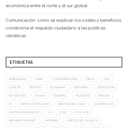
económica entre el norte y el sur global
Comunicación: cómo se explican los costes y beneficios
condiciona el respaldo ciudadano a las políticas
climáticas
ETIQUETAS
BARCELONA
CNMC
CONTAMINACIÓN
CREAF
CSIC
CÁNCER
DESTINO
ECONOMÍA
EDITORIAL
EDUCACIÓN
ENTREVISTA
ESTAFA
EUROPOL
FILOSOFÍA
FRAUDE
FV
GEMA CASTELLANO
GESTION DEL AGUA
GUARDIA CIVIL
GUSTAVO EGUSQUIZA
IA
ICAB
ICTA-UAB
INFORMATIVOS.NET
INFORME
LIMITES DEL PLANETA