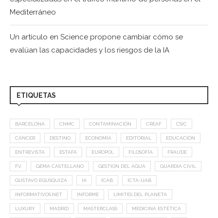
Mediterráneo
Un artículo en Science propone cambiar cómo se
evalúan las capacidades y los riesgos de la IA
ETIQUETAS
BARCELONA
CNMC
CONTAMINACIÓN
CREAF
CSIC
CÁNCER
DESTINO
ECONOMÍA
EDITORIAL
EDUCACIÓN
ENTREVISTA
ESTAFA
EUROPOL
FILOSOFÍA
FRAUDE
FV
GEMA CASTELLANO
GESTION DEL AGUA
GUARDIA CIVIL
GUSTAVO EGUSQUIZA
IA
ICAB
ICTA-UAB
INFORMATIVOS.NET
INFORME
LIMITES DEL PLANETA
LUXURY
MADRID
MASTERCLASS
MEDICINA ESTÉTICA