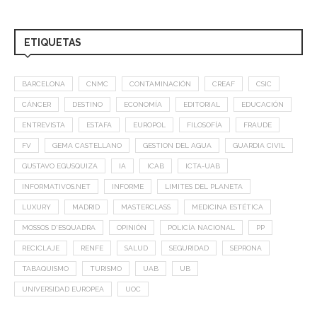
ETIQUETAS
BARCELONA
CNMC
CONTAMINACIÓN
CREAF
CSIC
CÁNCER
DESTINO
ECONOMÍA
EDITORIAL
EDUCACIÓN
ENTREVISTA
ESTAFA
EUROPOL
FILOSOFÍA
FRAUDE
FV
GEMA CASTELLANO
GESTION DEL AGUA
GUARDIA CIVIL
GUSTAVO EGUSQUIZA
IA
ICAB
ICTA-UAB
INFORMATIVOS.NET
INFORME
LIMITES DEL PLANETA
LUXURY
MADRID
MASTERCLASS
MEDICINA ESTÉTICA
MOSSOS D'ESQUADRA
OPINIÓN
POLICÍA NACIONAL
PP
RECICLAJE
RENFE
SALUD
SEGURIDAD
SEPRONA
TABAQUISMO
TURISMO
UAB
UB
UNIVERSIDAD EUROPEA
UOC