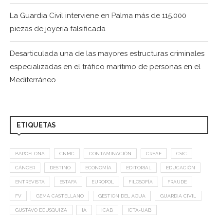
La Guardia Civil interviene en Palma más de 115.000
piezas de joyería falsificada
Desarticulada una de las mayores estructuras criminales
especializadas en el tráfico marítimo de personas en el
Mediterráneo
ETIQUETAS
BARCELONA
CNMC
CONTAMINACIÓN
CREAF
CSIC
CÁNCER
DESTINO
ECONOMÍA
EDITORIAL
EDUCACIÓN
ENTREVISTA
ESTAFA
EUROPOL
FILOSOFÍA
FRAUDE
FV
GEMA CASTELLANO
GESTION DEL AGUA
GUARDIA CIVIL
GUSTAVO EGUSQUIZA
IA
ICAB
ICTA-UAB