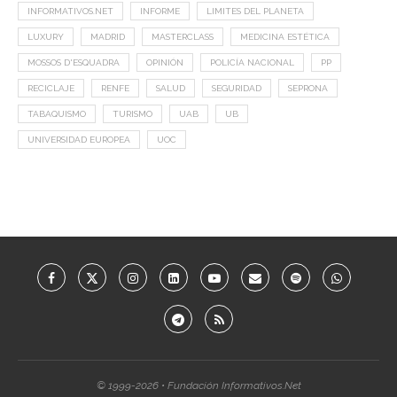
INFORMATIVOS.NET
INFORME
LIMITES DEL PLANETA
LUXURY
MADRID
MASTERCLASS
MEDICINA ESTÉTICA
MOSSOS D'ESQUADRA
OPINIÓN
POLICÍA NACIONAL
PP
RECICLAJE
RENFE
SALUD
SEGURIDAD
SEPRONA
TABAQUISMO
TURISMO
UAB
UB
UNIVERSIDAD EUROPEA
UOC
© 1999-2026 • Fundación Informativos.Net