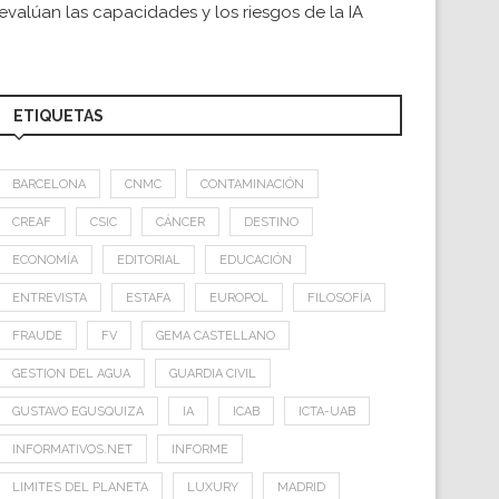
evalúan las capacidades y los riesgos de la IA
ETIQUETAS
BARCELONA
CNMC
CONTAMINACIÓN
CREAF
CSIC
CÁNCER
DESTINO
ECONOMÍA
EDITORIAL
EDUCACIÓN
ENTREVISTA
ESTAFA
EUROPOL
FILOSOFÍA
FRAUDE
FV
GEMA CASTELLANO
GESTION DEL AGUA
GUARDIA CIVIL
GUSTAVO EGUSQUIZA
IA
ICAB
ICTA-UAB
INFORMATIVOS.NET
INFORME
LIMITES DEL PLANETA
LUXURY
MADRID