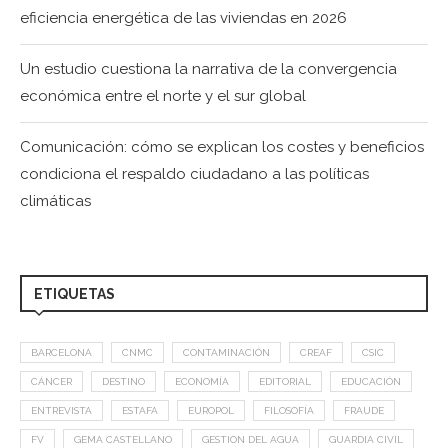
eficiencia energética de las viviendas en 2026
Un estudio cuestiona la narrativa de la convergencia
económica entre el norte y el sur global
Comunicación: cómo se explican los costes y beneficios
condiciona el respaldo ciudadano a las políticas
climáticas
ETIQUETAS
BARCELONA
CNMC
CONTAMINACIÓN
CREAF
CSIC
CÁNCER
DESTINO
ECONOMÍA
EDITORIAL
EDUCACIÓN
ENTREVISTA
ESTAFA
EUROPOL
FILOSOFÍA
FRAUDE
FV
GEMA CASTELLANO
GESTION DEL AGUA
GUARDIA CIVIL