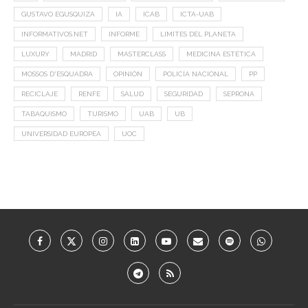
GUSTAVO EGUSQUIZA
IA
ICAB
ICTA-UAB
INFORMATIVOS.NET
INFORME
LIMITES DEL PLANETA
LUXURY
MADRID
MASTERCLASS
MEDICINA ESTÉTICA
MOSSOS D'ESQUADRA
OPINIÓN
POLICÍA NACIONAL
PP
RECICLAJE
RENFE
SALUD
SEGURIDAD
SEPRONA
TABAQUISMO
TURISMO
UAB
UB
UNIVERSIDAD EUROPEA
UOC