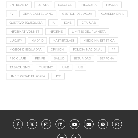
ENTREVISTA
ESTAFA
EUROPOL
FILOSOFÍA
FRAUDE
FV
GEMA CASTELLANO
GESTION DEL AGUA
GUARDIA CIVIL
GUSTAVO EGUSQUIZA
IA
ICAB
ICTA-UAB
INFORMATIVOS.NET
INFORME
LIMITES DEL PLANETA
LUXURY
MADRID
MASTERCLASS
MEDICINA ESTÉTICA
MOSSOS D'ESQUADRA
OPINIÓN
POLICÍA NACIONAL
PP
RECICLAJE
RENFE
SALUD
SEGURIDAD
SEPRONA
TABAQUISMO
TURISMO
UAB
UB
UNIVERSIDAD EUROPEA
UOC