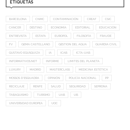
ETIQUETAS
BARCELONA
CNMC
CONTAMINACIÓN
CREAF
CSIC
CÁNCER
DESTINO
ECONOMÍA
EDITORIAL
EDUCACIÓN
ENTREVISTA
ESTAFA
EUROPOL
FILOSOFÍA
FRAUDE
FV
GEMA CASTELLANO
GESTION DEL AGUA
GUARDIA CIVIL
GUSTAVO EGUSQUIZA
IA
ICAB
ICTA-UAB
INFORMATIVOS.NET
INFORME
LIMITES DEL PLANETA
LUXURY
MADRID
MASTERCLASS
MEDICINA ESTÉTICA
MOSSOS D'ESQUADRA
OPINIÓN
POLICÍA NACIONAL
PP
RECICLAJE
RENFE
SALUD
SEGURIDAD
SEPRONA
TABAQUISMO
TURISMO
UAB
UB
UNIVERSIDAD EUROPEA
UOC