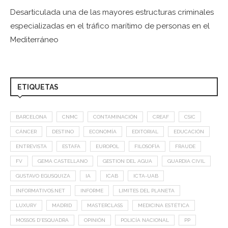
Desarticulada una de las mayores estructuras criminales
especializadas en el tráfico marítimo de personas en el
Mediterráneo
ETIQUETAS
BARCELONA
CNMC
CONTAMINACIÓN
CREAF
CSIC
CÁNCER
DESTINO
ECONOMÍA
EDITORIAL
EDUCACIÓN
ENTREVISTA
ESTAFA
EUROPOL
FILOSOFÍA
FRAUDE
FV
GEMA CASTELLANO
GESTION DEL AGUA
GUARDIA CIVIL
GUSTAVO EGUSQUIZA
IA
ICAB
ICTA-UAB
INFORMATIVOS.NET
INFORME
LIMITES DEL PLANETA
LUXURY
MADRID
MASTERCLASS
MEDICINA ESTÉTICA
MOSSOS D'ESQUADRA
OPINIÓN
POLICÍA NACIONAL
PP