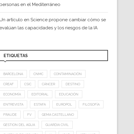
personas en el Mediterráneo
Un artículo en Science propone cambiar cómo se
evalúan las capacidades y los riesgos de la IA
ETIQUETAS
BARCELONA
CNMC
CONTAMINACIÓN
CREAF
CSIC
CÁNCER
DESTINO
ECONOMÍA
EDITORIAL
EDUCACIÓN
ENTREVISTA
ESTAFA
EUROPOL
FILOSOFÍA
FRAUDE
FV
GEMA CASTELLANO
GESTION DEL AGUA
GUARDIA CIVIL