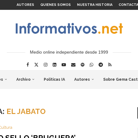
AUTORES
QUIENES SOMOS
NUESTRA HISTORIA
CONTACT
Medio online independiente desde 1999
es
Archivo
Políticas IA
Autores
Sobre Gema Cast
A:
EL JABATO
Cultura
O SELLO ‘BRUGUERA’