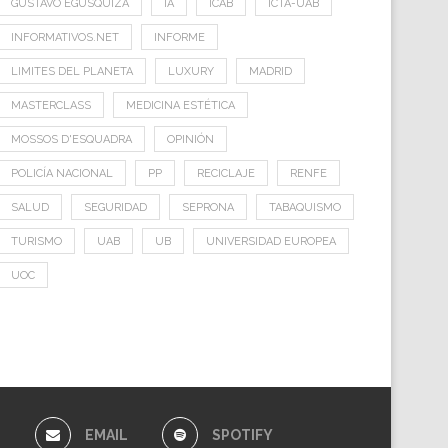
GUSTAVO EGUSQUIZA
IA
ICAB
ICTA-UAB
INFORMATIVOS.NET
INFORME
LIMITES DEL PLANETA
LUXURY
MADRID
MASTERCLASS
MEDICINA ESTÉTICA
MOSSOS D'ESQUADRA
OPINIÓN
POLICÍA NACIONAL
PP
RECICLAJE
RENFE
SALUD
SEGURIDAD
SEPRONA
TABAQUISMO
TURISMO
UAB
UB
UNIVERSIDAD EUROPEA
UOC
E
EMAIL
SPOTIFY