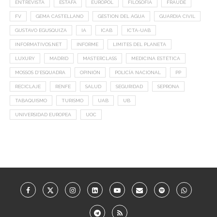
ENTREVISTA
ESTAFA
EUROPOL
FILOSOFÍA
FRAUDE
FV
GEMA CASTELLANO
GESTION DEL AGUA
GUARDIA CIVIL
GUSTAVO EGUSQUIZA
IA
ICAB
ICTA-UAB
INFORMATIVOS.NET
INFORME
LIMITES DEL PLANETA
LUXURY
MADRID
MASTERCLASS
MEDICINA ESTÉTICA
MOSSOS D'ESQUADRA
OPINIÓN
POLICÍA NACIONAL
PP
RECICLAJE
RENFE
SALUD
SEGURIDAD
SEPRONA
TABAQUISMO
TURISMO
UAB
UB
UNIVERSIDAD EUROPEA
UOC