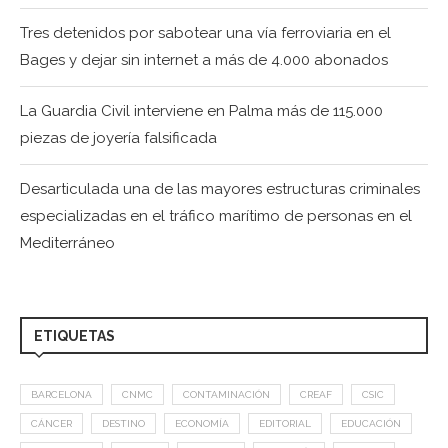
Tres detenidos por sabotear una vía ferroviaria en el
Bages y dejar sin internet a más de 4.000 abonados
La Guardia Civil interviene en Palma más de 115.000
piezas de joyería falsificada
Desarticulada una de las mayores estructuras criminales
especializadas en el tráfico marítimo de personas en el
Mediterráneo
ETIQUETAS
BARCELONA
CNMC
CONTAMINACIÓN
CREAF
CSIC
CÁNCER
DESTINO
ECONOMÍA
EDITORIAL
EDUCACIÓN