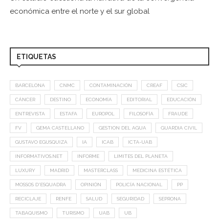
económica entre el norte y el sur global
ETIQUETAS
BARCELONA
CNMC
CONTAMINACIÓN
CREAF
CSIC
CÁNCER
DESTINO
ECONOMÍA
EDITORIAL
EDUCACIÓN
ENTREVISTA
ESTAFA
EUROPOL
FILOSOFÍA
FRAUDE
FV
GEMA CASTELLANO
GESTION DEL AGUA
GUARDIA CIVIL
GUSTAVO EGUSQUIZA
IA
ICAB
ICTA-UAB
INFORMATIVOS.NET
INFORME
LIMITES DEL PLANETA
LUXURY
MADRID
MASTERCLASS
MEDICINA ESTÉTICA
MOSSOS D'ESQUADRA
OPINIÓN
POLICÍA NACIONAL
PP
RECICLAJE
RENFE
SALUD
SEGURIDAD
SEPRONA
TABAQUISMO
TURISMO
UAB
UB