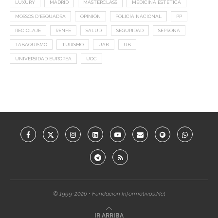
LUXURY
MADRID
MASTERCLASS
MEDICINA ESTÉTICA
MOSSOS D'ESQUADRA
OPINIÓN
POLICÍA NACIONAL
PP
RECICLAJE
RENFE
SALUD
SEGURIDAD
SEPRONA
TABAQUISMO
TURISMO
UAB
UB
UNIVERSIDAD EUROPEA
UOC
© 1999-2026 • Fundación Informativos.Net
IR ARRIBA