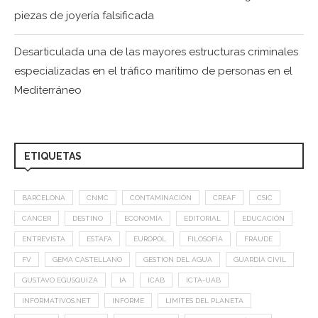
piezas de joyería falsificada
Desarticulada una de las mayores estructuras criminales
especializadas en el tráfico marítimo de personas en el
Mediterráneo
ETIQUETAS
BARCELONA
CNMC
CONTAMINACIÓN
CREAF
CSIC
CÁNCER
DESTINO
ECONOMÍA
EDITORIAL
EDUCACIÓN
ENTREVISTA
ESTAFA
EUROPOL
FILOSOFÍA
FRAUDE
FV
GEMA CASTELLANO
GESTION DEL AGUA
GUARDIA CIVIL
GUSTAVO EGUSQUIZA
IA
ICAB
ICTA-UAB
INFORMATIVOS.NET
INFORME
LIMITES DEL PLANETA