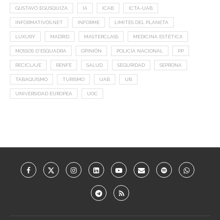
GUSTAVO EGUSQUIZA
IA
ICAB
ICTA-UAB
INFORMATIVOS.NET
INFORME
LIMITES DEL PLANETA
LUXURY
MADRID
MASTERCLASS
MEDICINA ESTÉTICA
MOSSOS D'ESQUADRA
OPINIÓN
POLICÍA NACIONAL
PP
RECICLAJE
RENFE
SALUD
SEGURIDAD
SEPRONA
TABAQUISMO
TURISMO
UAB
UB
UNIVERSIDAD EUROPEA
UOC