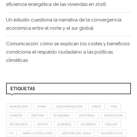
eficiencia energética de las viviendas en 2026
Un estudio cuestiona la narrativa de la convergencia
económica entre el norte y el sur global
Comunicación: cómo se explican los costes y beneficios
condiciona el respaldo ciudadano a las políticas
climáticas
ETIQUETAS
BARCELONA
CNMC
CONTAMINACIÓN
CREAF
CSIC
CÁNCER
DESTINO
ECONOMÍA
EDITORIAL
EDUCACIÓN
ENTREVISTA
ESTAFA
EUROPOL
FILOSOFÍA
FRAUDE
FV
GEMA CASTELLANO
GESTION DEL AGUA
GUARDIA CIVIL