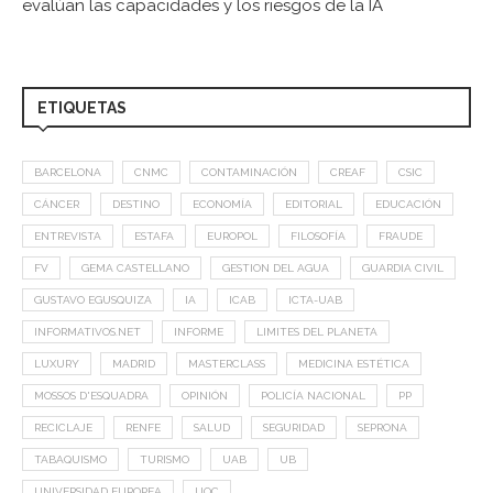
evalúan las capacidades y los riesgos de la IA
ETIQUETAS
BARCELONA
CNMC
CONTAMINACIÓN
CREAF
CSIC
CÁNCER
DESTINO
ECONOMÍA
EDITORIAL
EDUCACIÓN
ENTREVISTA
ESTAFA
EUROPOL
FILOSOFÍA
FRAUDE
FV
GEMA CASTELLANO
GESTION DEL AGUA
GUARDIA CIVIL
GUSTAVO EGUSQUIZA
IA
ICAB
ICTA-UAB
INFORMATIVOS.NET
INFORME
LIMITES DEL PLANETA
LUXURY
MADRID
MASTERCLASS
MEDICINA ESTÉTICA
MOSSOS D'ESQUADRA
OPINIÓN
POLICÍA NACIONAL
PP
RECICLAJE
RENFE
SALUD
SEGURIDAD
SEPRONA
TABAQUISMO
TURISMO
UAB
UB
UNIVERSIDAD EUROPEA
UOC