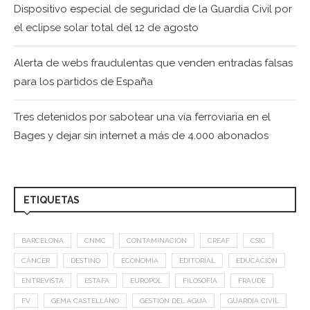
Dispositivo especial de seguridad de la Guardia Civil por
el eclipse solar total del 12 de agosto
Alerta de webs fraudulentas que venden entradas falsas
para los partidos de España
Tres detenidos por sabotear una vía ferroviaria en el
Bages y dejar sin internet a más de 4.000 abonados
ETIQUETAS
BARCELONA
CNMC
CONTAMINACIÓN
CREAF
CSIC
CÁNCER
DESTINO
ECONOMÍA
EDITORIAL
EDUCACIÓN
ENTREVISTA
ESTAFA
EUROPOL
FILOSOFÍA
FRAUDE
FV
GEMA CASTELLANO
GESTION DEL AGUA
GUARDIA CIVIL