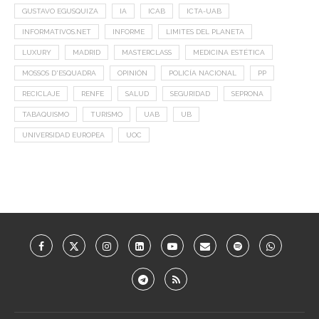
GUSTAVO EGUSQUIZA
IA
ICAB
ICTA-UAB
INFORMATIVOS.NET
INFORME
LIMITES DEL PLANETA
LUXURY
MADRID
MASTERCLASS
MEDICINA ESTÉTICA
MOSSOS D'ESQUADRA
OPINIÓN
POLICÍA NACIONAL
PP
RECICLAJE
RENFE
SALUD
SEGURIDAD
SEPRONA
TABAQUISMO
TURISMO
UAB
UB
UNIVERSIDAD EUROPEA
UOC