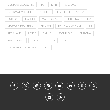
GUSTAVO EGUSQUIZA
IA
ICAB
ICTA-UAB
INFORMATIVOS.NET
INFORME
LIMITES DEL PLANETA
LUXURY
MADRID
MASTERCLASS
MEDICINA ESTÉTICA
MOSSOS D'ESQUADRA
OPINIÓN
POLICÍA NACIONAL
PP
RECICLAJE
RENFE
SALUD
SEGURIDAD
SEPRONA
TABAQUISMO
TURISMO
UAB
UB
UNIVERSIDAD EUROPEA
UOC