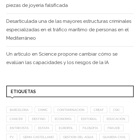
piezas de joyería falsificada
Desarticulada una de las mayores estructuras criminales
especializadas en el tráfico marítimo de personas en el
Mediterráneo
Un artículo en Science propone cambiar cómo se
evalúan las capacidades y los riesgos de la IA
ETIQUETAS
BARCELONA
CNMC
CONTAMINACIÓN
CREAF
CSIC
CÁNCER
DESTINO
ECONOMÍA
EDITORIAL
EDUCACIÓN
ENTREVISTA
ESTAFA
EUROPOL
FILOSOFÍA
FRAUDE
FV
GEMA CASTELLANO
GESTION DEL AGUA
GUARDIA CIVIL