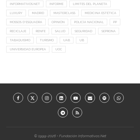
INFORMATIVOS.NET
INFORME
LIMITES DEL PLANETA
LUXURY
MADRID
MASTERCLASS
MEDICINA ESTÉTICA
MOSSOS D'ESQUADRA
OPINIÓN
POLICÍA NACIONAL
PP
RECICLAJE
RENFE
SALUD
SEGURIDAD
SEPRONA
TABAQUISMO
TURISMO
UAB
UB
UNIVERSIDAD EUROPEA
UOC
© 1999-2026 • Fundación Informativos.Net