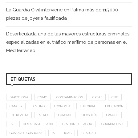
La Guardia Civil interviene en Palma más de 115.000
piezas de joyería falsificada
Desarticulada una de las mayores estructuras criminales
especializadas en el tráfico marítimo de personas en el
Mediterráneo
ETIQUETAS
BARCELONA
CNMC
CONTAMINACIÓN
CREAF
CSIC
CÁNCER
DESTINO
ECONOMÍA
EDITORIAL
EDUCACIÓN
ENTREVISTA
ESTAFA
EUROPOL
FILOSOFÍA
FRAUDE
FV
GEMA CASTELLANO
GESTION DEL AGUA
GUARDIA CIVIL
GUSTAVO EGUSQUIZA
IA
ICAB
ICTA-UAB