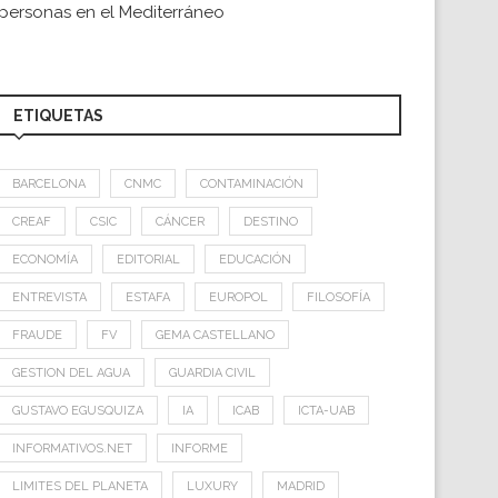
personas en el Mediterráneo
ETIQUETAS
BARCELONA
CNMC
CONTAMINACIÓN
CREAF
CSIC
CÁNCER
DESTINO
ECONOMÍA
EDITORIAL
EDUCACIÓN
ENTREVISTA
ESTAFA
EUROPOL
FILOSOFÍA
FRAUDE
FV
GEMA CASTELLANO
GESTION DEL AGUA
GUARDIA CIVIL
GUSTAVO EGUSQUIZA
IA
ICAB
ICTA-UAB
INFORMATIVOS.NET
INFORME
LIMITES DEL PLANETA
LUXURY
MADRID