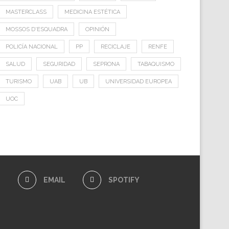
MASTERCLASS
MEDICINA ESTÉTICA
MOSSOS D'ESQUADRA
OPINIÓN
POLICÍA NACIONAL
PP
RECICLAJE
RENFE
SALUD
SEGURIDAD
SEPRONA
TABAQUISMO
TURISMO
UAB
UB
UNIVERSIDAD EUROPEA
UOC
E
EMAIL
SPOTIFY