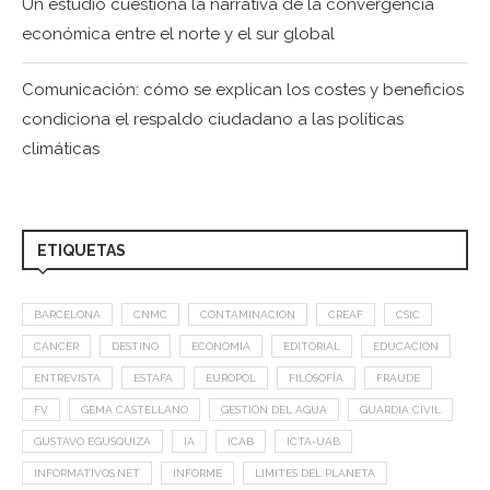
Un estudio cuestiona la narrativa de la convergencia
económica entre el norte y el sur global
Comunicación: cómo se explican los costes y beneficios
condiciona el respaldo ciudadano a las políticas
climáticas
ETIQUETAS
BARCELONA
CNMC
CONTAMINACIÓN
CREAF
CSIC
CÁNCER
DESTINO
ECONOMÍA
EDITORIAL
EDUCACIÓN
ENTREVISTA
ESTAFA
EUROPOL
FILOSOFÍA
FRAUDE
FV
GEMA CASTELLANO
GESTION DEL AGUA
GUARDIA CIVIL
GUSTAVO EGUSQUIZA
IA
ICAB
ICTA-UAB
INFORMATIVOS.NET
INFORME
LIMITES DEL PLANETA