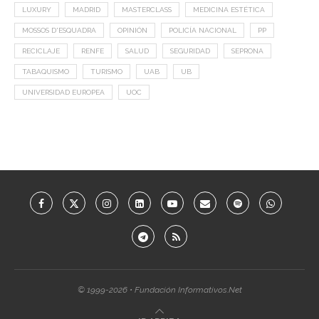
LUXURY
MADRID
MASTERCLASS
MEDICINA ESTÉTICA
MOSSOS D'ESQUADRA
OPINIÓN
POLICÍA NACIONAL
PP
RECICLAJE
RENFE
SALUD
SEGURIDAD
SEPRONA
TABAQUISMO
TURISMO
UAB
UB
UNIVERSIDAD EUROPEA
UOC
© 1999-2026 • Fundación Informativos.Net