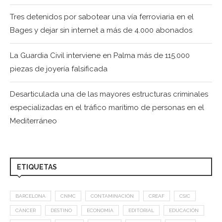
Tres detenidos por sabotear una vía ferroviaria en el
Bages y dejar sin internet a más de 4.000 abonados
La Guardia Civil interviene en Palma más de 115.000
piezas de joyería falsificada
Desarticulada una de las mayores estructuras criminales
especializadas en el tráfico marítimo de personas en el
Mediterráneo
ETIQUETAS
BARCELONA
CNMC
CONTAMINACIÓN
CREAF
CSIC
CÁNCER
DESTINO
ECONOMÍA
EDITORIAL
EDUCACIÓN