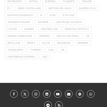
ENTREVISTA
ESTAFA
EUROPOL
FILOSOFÍA
FRAUDE
FV
GEMA CASTELLANO
GESTION DEL AGUA
GUARDIA CIVIL
GUSTAVO EGUSQUIZA
IA
ICAB
ICTA-UAB
INFORMATIVOS.NET
INFORME
LIMITES DEL PLANETA
LUXURY
MADRID
MASTERCLASS
MEDICINA ESTÉTICA
MOSSOS D'ESQUADRA
OPINIÓN
POLICÍA NACIONAL
PP
RECICLAJE
RENFE
SALUD
SEGURIDAD
SEPRONA
TABAQUISMO
TURISMO
UAB
UB
UNIVERSIDAD EUROPEA
UOC