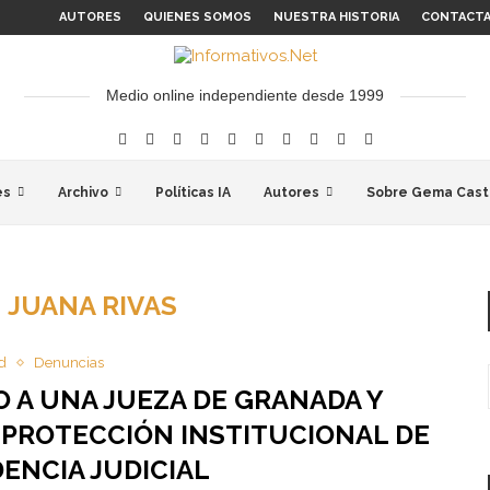
AUTORES
QUIENES SOMOS
NUESTRA HISTORIA
CONTACT
Medio online independiente desde 1999
es
Archivo
Políticas IA
Autores
Sobre Gema Cast
:
JUANA RIVAS
d
Denuncias
 A UNA JUEZA DE GRANADA Y
 PROTECCIÓN INSTITUCIONAL DE
ENCIA JUDICIAL