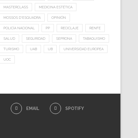
MASTERCLASS
MEDICINA ESTÉTICA
MOSSOS D'ESQUADRA
OPINIÓN
POLICÍA NACIONAL
PP
RECICLAJE
RENFE
SALUD
SEGURIDAD
SEPRONA
TABAQUISMO
TURISMO
UAB
UB
UNIVERSIDAD EUROPEA
UOC
E
EMAIL
SPOTIFY