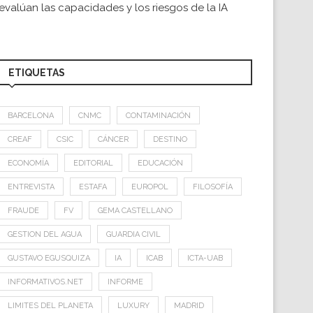
evalúan las capacidades y los riesgos de la IA
ETIQUETAS
BARCELONA
CNMC
CONTAMINACIÓN
CREAF
CSIC
CÁNCER
DESTINO
ECONOMÍA
EDITORIAL
EDUCACIÓN
ENTREVISTA
ESTAFA
EUROPOL
FILOSOFÍA
FRAUDE
FV
GEMA CASTELLANO
GESTION DEL AGUA
GUARDIA CIVIL
GUSTAVO EGUSQUIZA
IA
ICAB
ICTA-UAB
INFORMATIVOS.NET
INFORME
LIMITES DEL PLANETA
LUXURY
MADRID