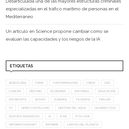
Desarticulada una de las mayores estructuras criminales
especializadas en el tráfico marítimo de personas en el
Mediterráneo
Un artículo en Science propone cambiar cómo se
evalúan las capacidades y los riesgos de la IA
ETIQUETAS
BARCELONA
CNMC
CONTAMINACIÓN
CREAF
CSIC
CÁNCER
DESTINO
ECONOMÍA
EDITORIAL
EDUCACIÓN
ENTREVISTA
ESTAFA
EUROPOL
FILOSOFÍA
FRAUDE
FV
GEMA CASTELLANO
GESTION DEL AGUA
GUARDIA CIVIL
GUSTAVO EGUSQUIZA
IA
ICAB
ICTA-UAB
INFORMATIVOS.NET
INFORME
LIMITES DEL PLANETA