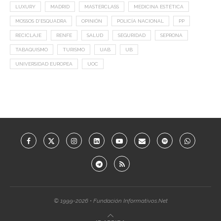
LUXURY
MADRID
MASTERCLASS
MEDICINA ESTÉTICA
MOSSOS D'ESQUADRA
OPINIÓN
POLICÍA NACIONAL
PP
RECICLAJE
RENFE
SALUD
SEGURIDAD
SEPRONA
TABAQUISMO
TURISMO
UAB
UB
UNIVERSIDAD EUROPEA
UOC
© 1999-2026 • Fundación Informativos.Net