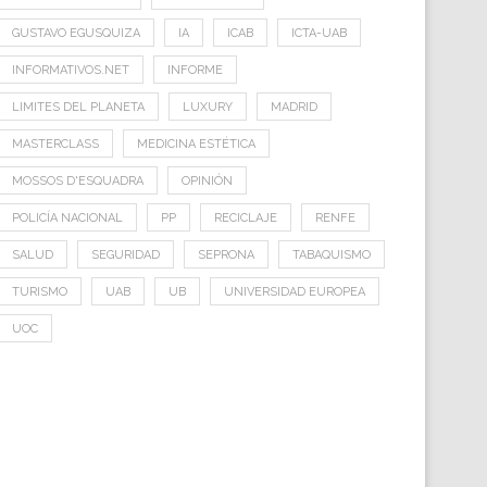
GUSTAVO EGUSQUIZA
IA
ICAB
ICTA-UAB
INFORMATIVOS.NET
INFORME
LIMITES DEL PLANETA
LUXURY
MADRID
MASTERCLASS
MEDICINA ESTÉTICA
MOSSOS D'ESQUADRA
OPINIÓN
POLICÍA NACIONAL
PP
RECICLAJE
RENFE
SALUD
SEGURIDAD
SEPRONA
TABAQUISMO
TURISMO
UAB
UB
UNIVERSIDAD EUROPEA
UOC