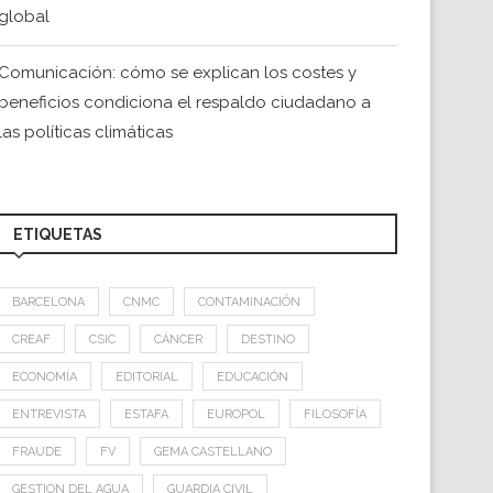
global
Comunicación: cómo se explican los costes y
beneficios condiciona el respaldo ciudadano a
las políticas climáticas
ETIQUETAS
BARCELONA
CNMC
CONTAMINACIÓN
CREAF
CSIC
CÁNCER
DESTINO
ECONOMÍA
EDITORIAL
EDUCACIÓN
ENTREVISTA
ESTAFA
EUROPOL
FILOSOFÍA
FRAUDE
FV
GEMA CASTELLANO
GESTION DEL AGUA
GUARDIA CIVIL