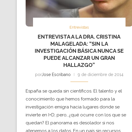
Entrevistas
ENTREVISTA A LA DRA. CRISTINA
MALAGELADA: “SIN LA
INVESTIGACIÓN BÁSICA NUNCA SE
PUEDE ALCANZAR UN GRAN
HALLAZGO”
por
Jose Escribano
9 de diciembre de 2014
España se queda sin científicos. El talento y el
conocimiento que hemos formado para la
investigación emigra hacia lugares donde se
invierte en I+D; pero, ¿qué ocurre con los que se
quedan? El panorama es desolador si nos
atenemos a los datos. En un país sin recursos