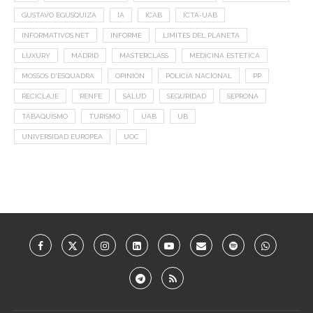
GUSTAVO EGUSQUIZA
IA
ICAB
ICTA-UAB
INFORMATIVOS.NET
INFORME
LIMITES DEL PLANETA
LUXURY
MADRID
MASTERCLASS
MEDICINA ESTÉTICA
MOSSOS D'ESQUADRA
OPINIÓN
POLICÍA NACIONAL
PP
RECICLAJE
RENFE
SALUD
SEGURIDAD
SEPRONA
TABAQUISMO
TURISMO
UAB
UB
UNIVERSIDAD EUROPEA
UOC