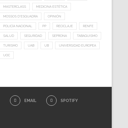
MASTERCLASS
MEDICINA ESTÉTICA
MOSSOS D'ESQUADRA
OPINIÓN
POLICÍA NACIONAL
PP
RECICLAJE
RENFE
SALUD
SEGURIDAD
SEPRONA
TABAQUISMO
TURISMO
UAB
UB
UNIVERSIDAD EUROPEA
UOC
E
EMAIL
SPOTIFY