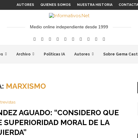
AUTORES
QUIENES SOMOS
NUESTRA HISTORIA
CONTACT
Medio online independiente desde 1999
es
Archivo
Políticas IA
Autores
Sobre Gema Cast
A:
MARXISMO
trevistas
ÁNDEZ AGUADO: “CONSIDERO QUE
 SUPERIORIDAD MORAL DE LA
UIERDA”