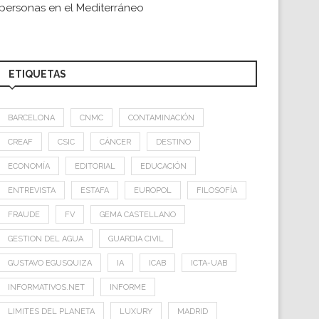
personas en el Mediterráneo
ETIQUETAS
BARCELONA
CNMC
CONTAMINACIÓN
CREAF
CSIC
CÁNCER
DESTINO
ECONOMÍA
EDITORIAL
EDUCACIÓN
ENTREVISTA
ESTAFA
EUROPOL
FILOSOFÍA
FRAUDE
FV
GEMA CASTELLANO
GESTION DEL AGUA
GUARDIA CIVIL
GUSTAVO EGUSQUIZA
IA
ICAB
ICTA-UAB
INFORMATIVOS.NET
INFORME
LIMITES DEL PLANETA
LUXURY
MADRID