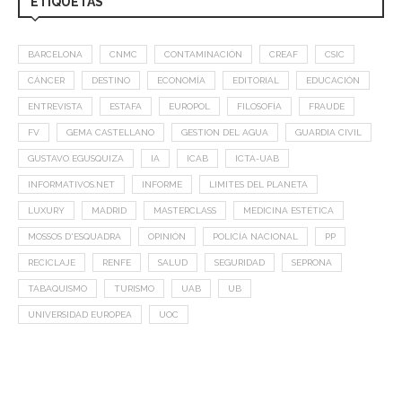
ETIQUETAS
BARCELONA
CNMC
CONTAMINACIÓN
CREAF
CSIC
CÁNCER
DESTINO
ECONOMÍA
EDITORIAL
EDUCACIÓN
ENTREVISTA
ESTAFA
EUROPOL
FILOSOFÍA
FRAUDE
FV
GEMA CASTELLANO
GESTION DEL AGUA
GUARDIA CIVIL
GUSTAVO EGUSQUIZA
IA
ICAB
ICTA-UAB
INFORMATIVOS.NET
INFORME
LIMITES DEL PLANETA
LUXURY
MADRID
MASTERCLASS
MEDICINA ESTÉTICA
MOSSOS D'ESQUADRA
OPINIÓN
POLICÍA NACIONAL
PP
RECICLAJE
RENFE
SALUD
SEGURIDAD
SEPRONA
TABAQUISMO
TURISMO
UAB
UB
UNIVERSIDAD EUROPEA
UOC