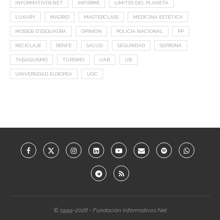
INFORMATIVOS.NET
INFORME
LIMITES DEL PLANETA
LUXURY
MADRID
MASTERCLASS
MEDICINA ESTÉTICA
MOSSOS D'ESQUADRA
OPINIÓN
POLICÍA NACIONAL
PP
RECICLAJE
RENFE
SALUD
SEGURIDAD
SEPRONA
TABAQUISMO
TURISMO
UAB
UB
UNIVERSIDAD EUROPEA
UOC
© 1999-2026 • Fundación Informativos.Net