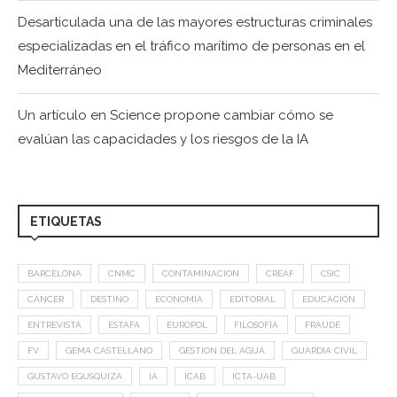
Desarticulada una de las mayores estructuras criminales
especializadas en el tráfico marítimo de personas en el
Mediterráneo
Un artículo en Science propone cambiar cómo se
evalúan las capacidades y los riesgos de la IA
ETIQUETAS
BARCELONA
CNMC
CONTAMINACIÓN
CREAF
CSIC
CÁNCER
DESTINO
ECONOMÍA
EDITORIAL
EDUCACIÓN
ENTREVISTA
ESTAFA
EUROPOL
FILOSOFÍA
FRAUDE
FV
GEMA CASTELLANO
GESTION DEL AGUA
GUARDIA CIVIL
GUSTAVO EGUSQUIZA
IA
ICAB
ICTA-UAB