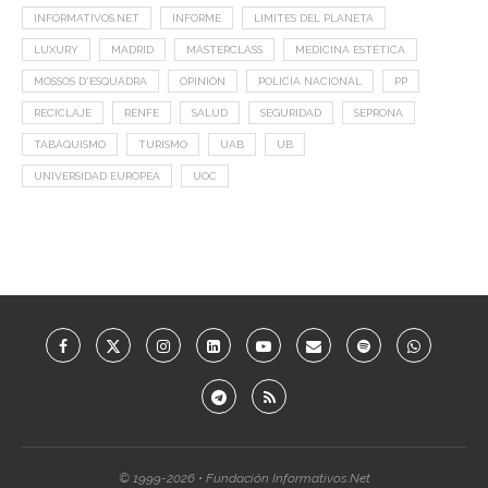
INFORMATIVOS.NET
INFORME
LIMITES DEL PLANETA
LUXURY
MADRID
MASTERCLASS
MEDICINA ESTÉTICA
MOSSOS D'ESQUADRA
OPINIÓN
POLICÍA NACIONAL
PP
RECICLAJE
RENFE
SALUD
SEGURIDAD
SEPRONA
TABAQUISMO
TURISMO
UAB
UB
UNIVERSIDAD EUROPEA
UOC
© 1999-2026 • Fundación Informativos.Net