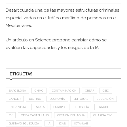
Desarticulada una de las mayores estructuras criminales
especializadas en el tráfico marítimo de personas en el
Mediterráneo
Un artículo en Science propone cambiar cómo se
evalúan las capacidades y los riesgos de la IA
ETIQUETAS
BARCELONA
CNMC
CONTAMINACIÓN
CREAF
CSIC
CÁNCER
DESTINO
ECONOMÍA
EDITORIAL
EDUCACIÓN
ENTREVISTA
ESTAFA
EUROPOL
FILOSOFÍA
FRAUDE
FV
GEMA CASTELLANO
GESTION DEL AGUA
GUARDIA CIVIL
GUSTAVO EGUSQUIZA
IA
ICAB
ICTA-UAB